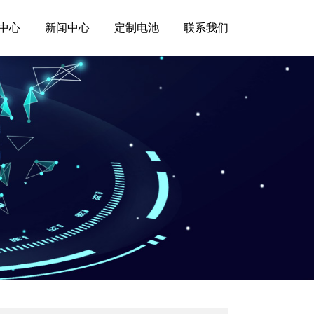
中心
新闻中心
定制电池
联系我们