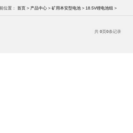
前位置：
首页
>
产品中心
>
矿用本安型电池
>
18.5V锂电池组
>
共
0
页
0
条记录