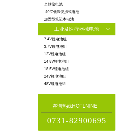
全站仪电池
-40℃低温便携式电池
加固型笔记本电池
工业及医疗器械电池
7.4V锂电池组
3.7V锂电池组
12V锂电池组
14.8V锂电池组
18.5V锂电池组
24V锂电池组
48V锂电池组
咨询热线HOTLNINE
0731-82900695