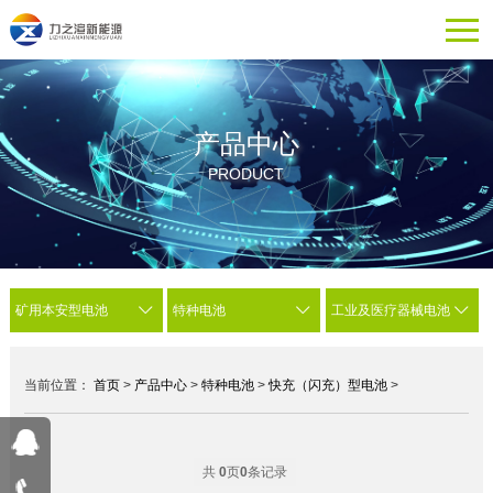
产品中心
PRODUCT
矿用本安型电池
特种电池
工业及医疗器械电池
当前位置：
首页
>
产品中心
>
特种电池
>
快充（闪充）型电池
>
共
0
页
0
条记录